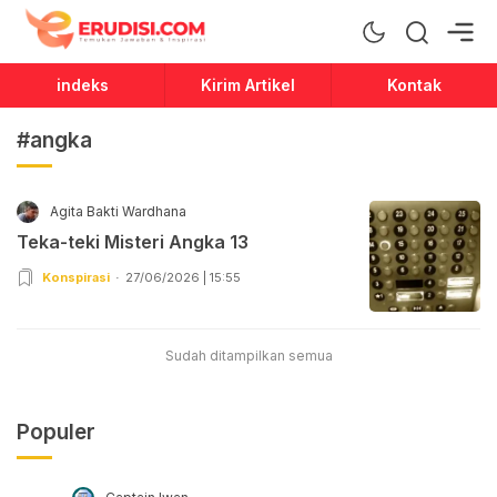
Erudisi
Temukan Jawaban dan Inspirasi
indeks
Kirim Artikel
Kontak
#angka
Agita Bakti Wardhana
Teka-teki Misteri Angka 13
Konspirasi
27/06/2026 | 15:55
Sudah ditampilkan semua
Populer