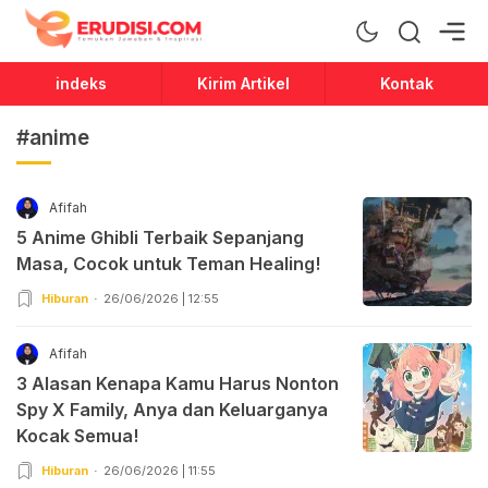
Erudisi
Temukan Jawaban dan Inspirasi
indeks
Kirim Artikel
Kontak
#anime
Afifah
5 Anime Ghibli Terbaik Sepanjang
Masa, Cocok untuk Teman Healing!
Hiburan
26/06/2026 | 12:55
Afifah
3 Alasan Kenapa Kamu Harus Nonton
Spy X Family, Anya dan Keluarganya
Kocak Semua!
Hiburan
26/06/2026 | 11:55