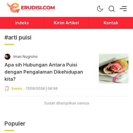
Erudisi
Temukan Jawaban dan Inspirasi
indeks
Kirim Artikel
Kontak
#arti puisi
Iman Nugroho
Apa sih Hubungan Antara Puisi
dengan Pengalaman Dikehidupan
kita?
Sastra
17/05/2026 | 06:56
Sudah ditampilkan semua
Populer