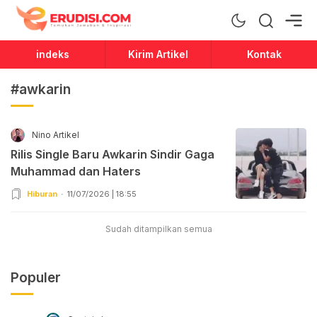
Erudisi
Temukan Jawaban dan Inspirasi
indeks
Kirim Artikel
Kontak
#awkarin
Nino Artikel
Rilis Single Baru Awkarin Sindir Gaga
Muhammad dan Haters
Hiburan
11/07/2026 | 18:55
Sudah ditampilkan semua
Populer