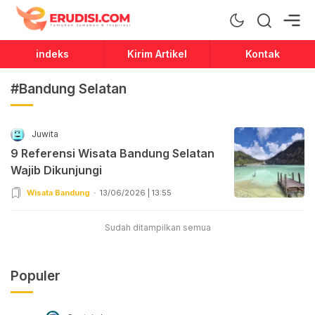
Erudisi
Temukan Jawaban dan Inspirasi
indeks
Kirim Artikel
Kontak
#Bandung Selatan
Juwita
9 Referensi Wisata Bandung Selatan
Wajib Dikunjungi
Wisata Bandung
13/06/2026 | 13:55
Sudah ditampilkan semua
Populer