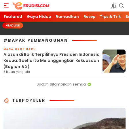
Featured
Erudisi
Temukan Jawaban dan Inspirasi
Gaya Hidup
Ramadhan
Resep
Tips & Trik
S
HEADLINE
#BAPAK PEMBANGUNAN
MASA ORDE BARU
Alasan di Balik Terpilihnya Presiden Indonesia
Kedua: Soeharto Melanggengkan Kekuasaan
(Bagian #2)
3 bulan yang lalu
Sudah ditampilkan semua
TERPOPULER