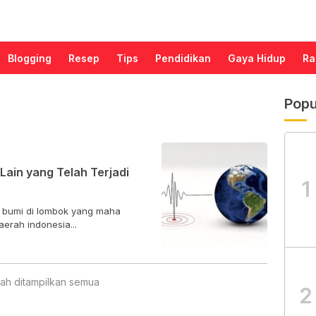
Blogging
Resep
Tips
Pendidikan
Gaya Hidup
Ra
Popu
Lain yang Telah Terjadi
1
a bumi di lombok yang maha
erah indonesia...
ah ditampilkan semua
2