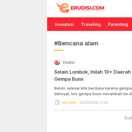
Erudisi
Temukan Jawaban dan Inspirasi
Investasi
Traveling
Parenting
#Bencana alam
Erudisi
Selain Lombok, Inilah 10+ Daerah 
Gempa Bumi
Belum selesai kita berduka karena gemp
dahsyat, kini gempa bumi merambah ke da
Info Unik
12/07/2026 | 11:55
Sud