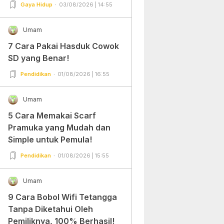
Gampang Banget dan Mudah
Gaya Hidup
03/08/2026 | 14:55
Dipraktekkan!
Umam
7 Cara Pakai Hasduk Cowok
SD yang Benar!
Pendidikan
01/08/2026 | 16:55
Umam
5 Cara Memakai Scarf
Pramuka yang Mudah dan
Simple untuk Pemula!
Pendidikan
01/08/2026 | 15:55
Umam
9 Cara Bobol Wifi Tetangga
Tanpa Diketahui Oleh
Pemiliknya, 100% Berhasil!