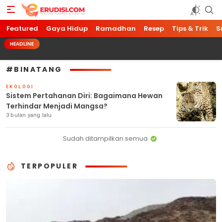
Featured
Erudisi
Temukan Jawaban dan Inspirasi
Gaya Hidup
Ramadhan
Resep
Tips & Trik
S
HEADLINE
#BINATANG
EKOLOGI
Sistem Pertahanan Diri: Bagaimana Hewan
Terhindar Menjadi Mangsa?
3 bulan yang lalu
Sudah ditampilkan semua
TERPOPULER