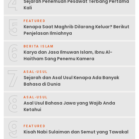
4
Sejarah Penemuan Pesawat Terbang Pertama
Kali
5
FEATURED
Kenapa Saat Maghrib Dilarang Keluar? Berikut
Penjelasan Ilmiahnya
6
BERITA ISLAM
Karya dan Jasa Ilmuwan Islam, Ibnu Al-
Haitham Sang Penemu Kamera
7
ASAL-USUL
Sejarah dan Asal Usul Kenapa Ada Banyak
Bahasa di Dunia
8
ASAL-USUL
Asal Usul Bahasa Jawa yang Wajib Anda
Ketahui
9
FEATURED
Kisah Nabi Sulaiman dan Semut yang Tawakal