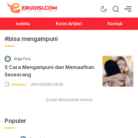
Erudisi
Temukan Jawaban dan Inspirasi
indeks
Kirim Artikel
Kontak
#bisa mengampuni
Arga Fica
5 Cara Mengampuni dan Memaafkan
Seseorang
Inspirasi
29/07/2026 | 18:55
Sudah ditampilkan semua
Populer