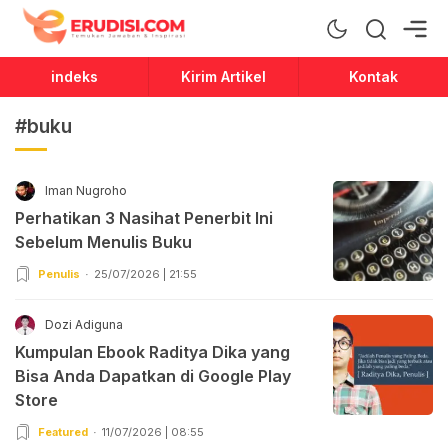
Erudisi
Temukan Jawaban dan Inspirasi
indeks
Kirim Artikel
Kontak
#buku
Iman Nugroho
Perhatikan 3 Nasihat Penerbit Ini
Sebelum Menulis Buku
Penulis
25/07/2026 | 21:55
Dozi Adiguna
Kumpulan Ebook Raditya Dika yang
Bisa Anda Dapatkan di Google Play
Store
Featured
11/07/2026 | 08:55