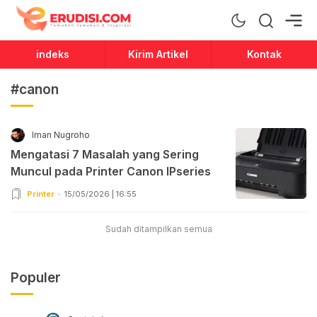
Erudisi
Temukan Jawaban dan Inspirasi
indeks
Kirim Artikel
Kontak
#canon
Iman Nugroho
Mengatasi 7 Masalah yang Sering
Muncul pada Printer Canon IPseries
Printer
15/05/2026 | 16:55
Sudah ditampilkan semua
Populer