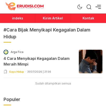
Erudisi
Temukan Jawaban dan Inspirasi
indeks
Kirim Artikel
Kontak
#Cara Bijak Menyikapi Kegagalan Dalam
Hidup
Arga Fica
4 Cara Menyikapi Kegagalan Dalam
Meraih Mimpi
Gaya Hidup
31/07/2026 | 21:56
Sudah ditampilkan semua
Populer