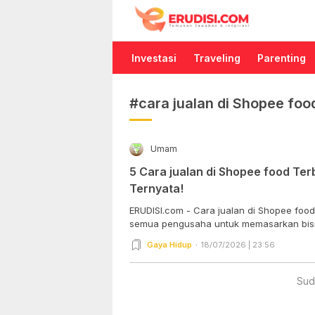
Erudisi
Temukan Jawaban dan Inspirasi
Investasi
Traveling
Parenting
#cara jualan di Shopee foo
Umam
5 Cara jualan di Shopee food Te
Ternyata!
ERUDISI.com - Cara jualan di Shopee f
semua pengusaha untuk memasarkan bisni
Gaya Hidup
18/07/2026 | 23:56
Sud