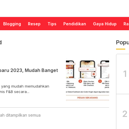
Blogging
Resep
Tips
Pendidikan
Gaya Hidup
Ra
d
Popu
rbaru 2023, Mudah Banget
1
ood yang mudah memudahkan
s F&B secara...
2
ah ditampilkan semua