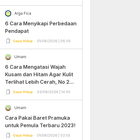
Arga Fica
6 Cara Menyikapi Perbedaan
Pendapat
Gaya Hidup
01/08/2026 | 06:55
Umam
6 Cara Mengatasi Wajah
Kusam dan Hitam Agar Kulit
Terlihat Lebih Cerah, No 2
Gampang Banget dan Mudah
Gaya Hidup
03/08/2026 | 14:55
Dipraktekkan!
Umam
Cara Pakai Baret Pramuka
untuk Pemula Terbaru 2023!
Gaya Hidup
01/08/2026 | 02:55