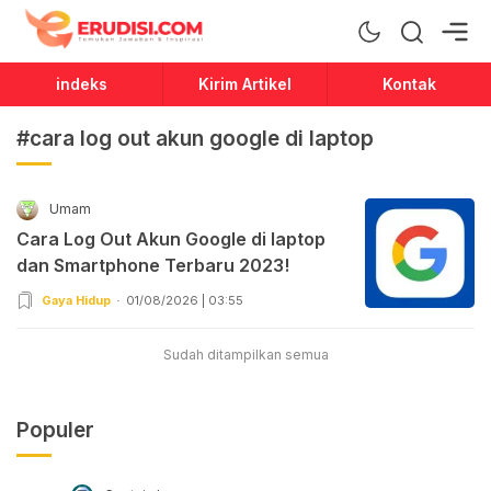
Erudisi
Temukan Jawaban dan Inspirasi
indeks
Kirim Artikel
Kontak
#cara log out akun google di laptop
Umam
Cara Log Out Akun Google di laptop
dan Smartphone Terbaru 2023!
Gaya Hidup
01/08/2026 | 03:55
Sudah ditampilkan semua
Populer