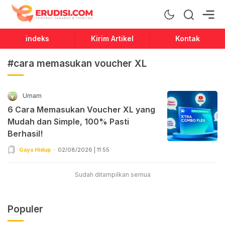
Erudisi
Temukan Jawaban dan Inspirasi
indeks
Kirim Artikel
Kontak
#cara memasukan voucher XL
Umam
6 Cara Memasukan Voucher XL yang
Mudah dan Simple, 100% Pasti
Berhasil!
Gaya Hidup
02/08/2026 | 11:55
Sudah ditampilkan semua
Populer