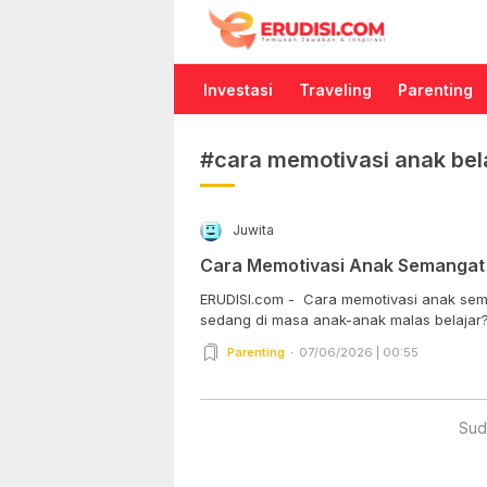
Erudisi
Temukan Jawaban dan Inspirasi
Investasi
Traveling
Parenting
#cara memotivasi anak bel
Juwita
Cara Memotivasi Anak Semangat 
ERUDISI.com - Cara memotivasi anak sema
sedang di masa anak-anak malas belajar? 
Parenting
07/06/2026 | 00:55
Sud