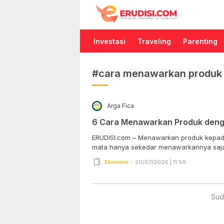
Erudisi
Temukan Jawaban dan Inspirasi
Investasi
Traveling
Parenting
#cara menawarkan produk 
Arga Fica
6 Cara Menawarkan Produk deng
ERUDISI.com – Menawarkan produk kepada
mata hanya sekedar menawarkannya saja, 
Ekonomi
20/07/2026 | 11:56
Sud