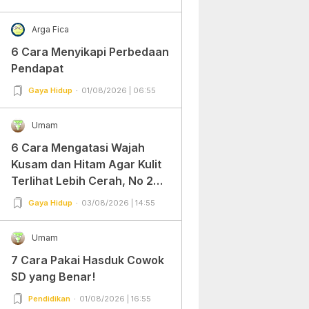
Arga Fica
6 Cara Menyikapi Perbedaan
Pendapat
Gaya Hidup
01/08/2026 | 06:55
Umam
6 Cara Mengatasi Wajah
Kusam dan Hitam Agar Kulit
Terlihat Lebih Cerah, No 2
Gampang Banget dan Mudah
Gaya Hidup
03/08/2026 | 14:55
Dipraktekkan!
Umam
7 Cara Pakai Hasduk Cowok
SD yang Benar!
Pendidikan
01/08/2026 | 16:55