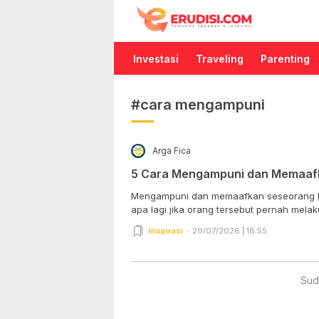
Erudisi
Temukan Jawaban dan Inspirasi
Investasi
Traveling
Parenting
#cara mengampuni
Arga Fica
5 Cara Mengampuni dan Memaaf
Mengampuni dan memaafkan seseorang b
apa lagi jika orang tersebut pernah melak
Inspirasi
29/07/2026 | 18:55
Sud