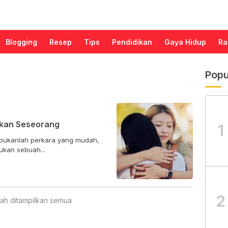
Blogging
Resep
Tips
Pendidikan
Gaya Hidup
Ra
Popu
kan Seseorang
1
ukanlah perkara yang mudah,
ukan sebuah...
2
ah ditampilkan semua