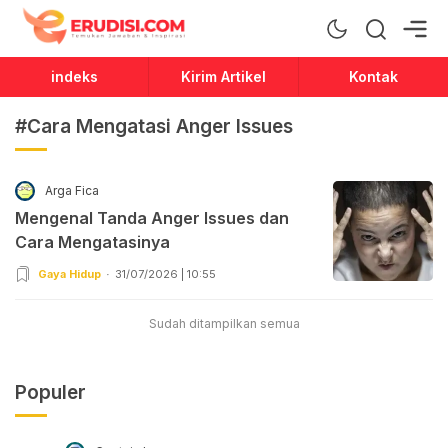
Erudisi
Temukan Jawaban dan Inspirasi
indeks
Kirim Artikel
Kontak
#Cara Mengatasi Anger Issues
Arga Fica
Mengenal Tanda Anger Issues dan
Cara Mengatasinya
Gaya Hidup
31/07/2026 | 10:55
Sudah ditampilkan semua
Populer