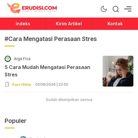
Erudisi
Temukan Jawaban dan Inspirasi
indeks
Kirim Artikel
Kontak
#Cara Mengatasi Perasaan Stres
Arga Fica
5 Cara Mudah Mengatasi Perasaan
Stres
Gaya Hidup
01/08/2026 | 23:55
Sudah ditampilkan semua
Populer