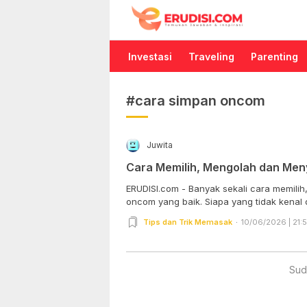
Erudisi
Temukan Jawaban dan Inspirasi
Investasi
Traveling
Parenting
#cara simpan oncom
Juwita
Cara Memilih, Mengolah dan Me
ERUDISI.com - Banyak sekali cara memil
oncom yang baik. Siapa yang tidak kenal 
Tips dan Trik Memasak
10/06/2026 | 21:
Sud