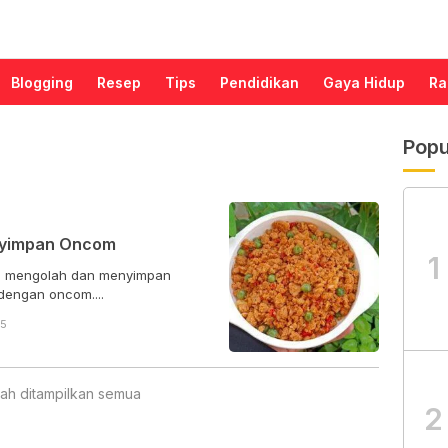
Blogging
Resep
Tips
Pendidikan
Gaya Hidup
Ra
Popu
nyimpan Oncom
1
ih, mengolah dan menyimpan
dengan oncom....
55
ah ditampilkan semua
2