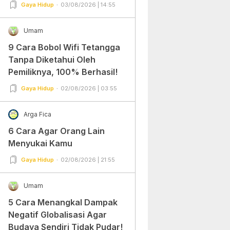
Gampang Banget dan Mudah
Gaya Hidup
03/08/2026 | 14:55
Dipraktekkan!
Umam
9 Cara Bobol Wifi Tetangga
Tanpa Diketahui Oleh
Pemiliknya, 100% Berhasil!
Gaya Hidup
02/08/2026 | 03:55
Arga Fica
6 Cara Agar Orang Lain
Menyukai Kamu
Gaya Hidup
02/08/2026 | 21:55
Umam
5 Cara Menangkal Dampak
Negatif Globalisasi Agar
Budaya Sendiri Tidak Pudar!