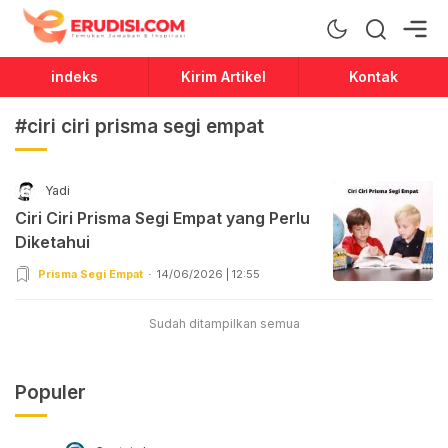
Erudisi
Temukan Jawaban dan Inspirasi
indeks
Kirim Artikel
Kontak
#ciri ciri prisma segi empat
Yadi
Ciri Ciri Prisma Segi Empat yang Perlu
Diketahui
Prisma Segi Empat
14/06/2026 | 12:55
Sudah ditampilkan semua
Populer