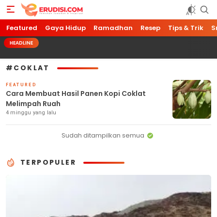
Featured
Erudisi
Temukan Jawaban dan Inspirasi
Gaya Hidup
Ramadhan
Resep
Tips & Trik
S
HEADLINE
#COKLAT
FEATURED
Cara Membuat Hasil Panen Kopi Coklat
Melimpah Ruah
4 minggu yang lalu
Sudah ditampilkan semua
TERPOPULER