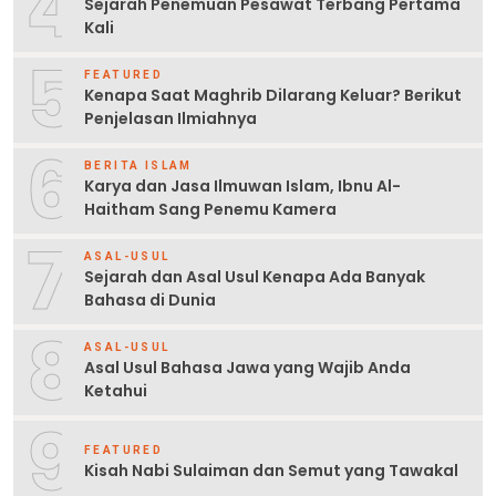
4
Sejarah Penemuan Pesawat Terbang Pertama
Kali
5
FEATURED
Kenapa Saat Maghrib Dilarang Keluar? Berikut
Penjelasan Ilmiahnya
6
BERITA ISLAM
Karya dan Jasa Ilmuwan Islam, Ibnu Al-
Haitham Sang Penemu Kamera
7
ASAL-USUL
Sejarah dan Asal Usul Kenapa Ada Banyak
Bahasa di Dunia
8
ASAL-USUL
Asal Usul Bahasa Jawa yang Wajib Anda
Ketahui
9
FEATURED
Kisah Nabi Sulaiman dan Semut yang Tawakal