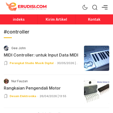
Erudisi
Temukan Jawaban dan Inspirasi
indeks
Kirim Artikel
Kontak
#controller
Gee John
MIDI Controller: untuk Input Data MIDI
Perangkat Studio Musik Digital
30/05/2026 |
03:55
Nur Fauzan
Rangkaian Pengendali Motor
Desain Elektronika
26/04/2026 | 13:55