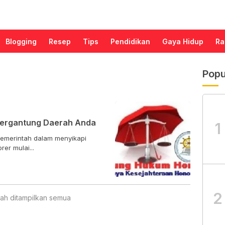
Blogging
Resep
Tips
Pendidikan
Gaya Hidup
Ra
Popu
Tergantung Daerah Anda
1
Pemerintah dalam menyikapi
er mulai...
2
ah ditampilkan semua