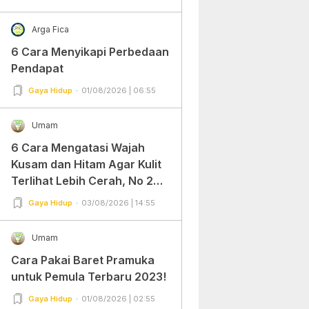
Arga Fica
6 Cara Menyikapi Perbedaan
Pendapat
Gaya Hidup
01/08/2026 | 06:55
Umam
6 Cara Mengatasi Wajah
Kusam dan Hitam Agar Kulit
Terlihat Lebih Cerah, No 2
Gampang Banget dan Mudah
Gaya Hidup
03/08/2026 | 14:55
Dipraktekkan!
Umam
Cara Pakai Baret Pramuka
untuk Pemula Terbaru 2023!
Gaya Hidup
01/08/2026 | 02:55