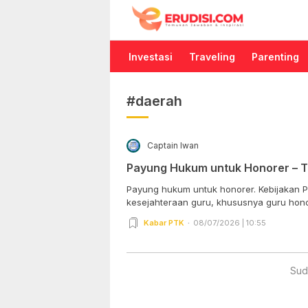
Erudisi
Temukan Jawaban dan Inspirasi
Investasi
Traveling
Parenting
#daerah
Captain Iwan
Payung Hukum untuk Honorer – 
Payung hukum untuk honorer. Kebijakan 
kesejahteraan guru, khususnya guru honor
Kabar PTK
08/07/2026 | 10:55
Sud