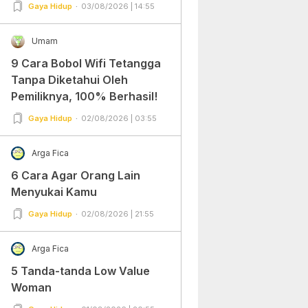
Gampang Banget dan Mudah
Gaya Hidup
03/08/2026 | 14:55
Dipraktekkan!
Umam
9 Cara Bobol Wifi Tetangga
Tanpa Diketahui Oleh
Pemiliknya, 100% Berhasil!
Gaya Hidup
02/08/2026 | 03:55
Arga Fica
6 Cara Agar Orang Lain
Menyukai Kamu
Gaya Hidup
02/08/2026 | 21:55
Arga Fica
5 Tanda-tanda Low Value
Woman