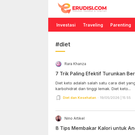
Erudisi
Temukan Jawaban dan Inspirasi
Investasi
Traveling
Parenting
#diet
Rara Khanza
7 Trik Paling Efektif Turunkan B
Diet keto adalah salah satu cara diet y
karbohidrat dan tinggi lemak. Diet keto...
Diet dan Kesehatan
19/05/2026 | 15:55
Nino Artikel
8 Tips Membakar Kalori untuk An