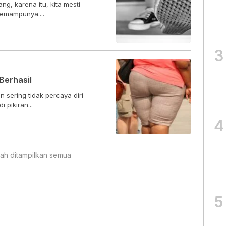
g, karena itu, kita mesti
emampunya....
3
Berhasil
sering tidak percaya diri
 pikiran...
4
ah ditampilkan semua
5