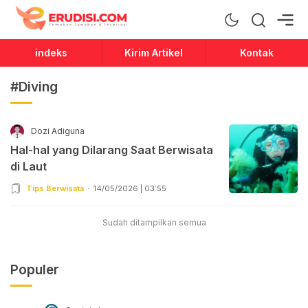
Erudisi
Temukan Jawaban dan Inspirasi
indeks
Kirim Artikel
Kontak
#Diving
Dozi Adiguna
Hal-hal yang Dilarang Saat Berwisata
di Laut
Tips Berwisata
14/05/2026 | 03:55
Sudah ditampilkan semua
Populer