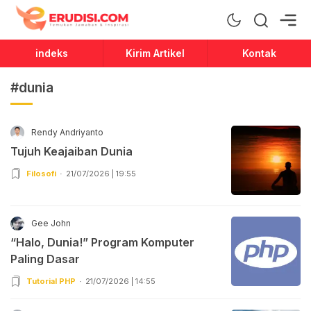
Erudisi
Temukan Jawaban dan Inspirasi
indeks
Kirim Artikel
Kontak
#dunia
Rendy Andriyanto
Tujuh Keajaiban Dunia
Filosofi
21/07/2026 | 19:55
Gee John
“Halo, Dunia!” Program Komputer
Paling Dasar
Tutorial PHP
21/07/2026 | 14:55