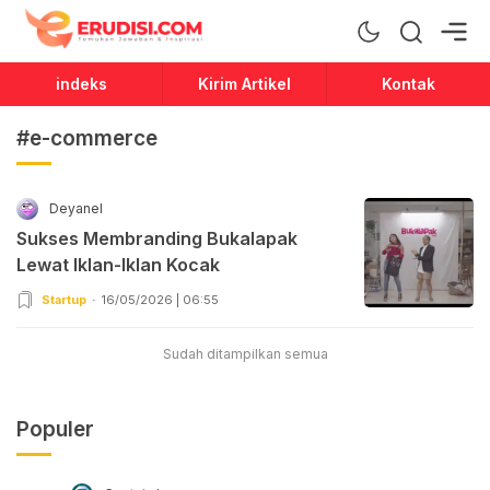
Erudisi
Temukan Jawaban dan Inspirasi
indeks
Kirim Artikel
Kontak
#e-commerce
Deyanel
Sukses Membranding Bukalapak
Lewat Iklan-Iklan Kocak
Startup
16/05/2026 | 06:55
Sudah ditampilkan semua
Populer