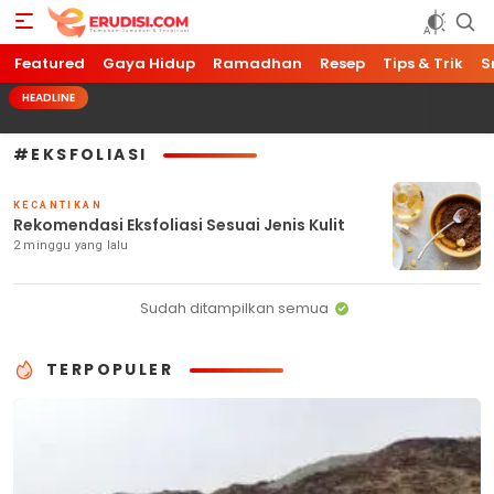
Featured
Erudisi
Temukan Jawaban dan Inspirasi
Gaya Hidup
Ramadhan
Resep
Tips & Trik
S
HEADLINE
#EKSFOLIASI
KECANTIKAN
Rekomendasi Eksfoliasi Sesuai Jenis Kulit
2 minggu yang lalu
Sudah ditampilkan semua
TERPOPULER