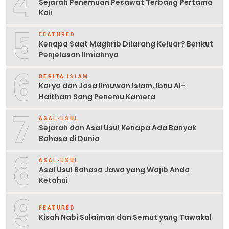
4
Sejarah Penemuan Pesawat Terbang Pertama
Kali
5
FEATURED
Kenapa Saat Maghrib Dilarang Keluar? Berikut
Penjelasan Ilmiahnya
6
BERITA ISLAM
Karya dan Jasa Ilmuwan Islam, Ibnu Al-
Haitham Sang Penemu Kamera
7
ASAL-USUL
Sejarah dan Asal Usul Kenapa Ada Banyak
Bahasa di Dunia
8
ASAL-USUL
Asal Usul Bahasa Jawa yang Wajib Anda
Ketahui
9
FEATURED
Kisah Nabi Sulaiman dan Semut yang Tawakal