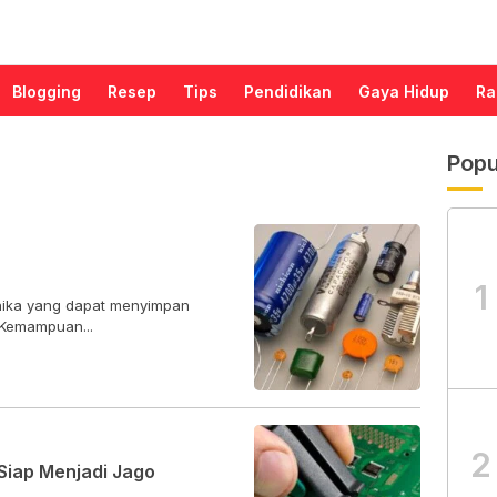
Blogging
Resep
Tips
Pendidikan
Gaya Hidup
Ra
Popu
1
onika yang dapat menyimpan
. Kemampuan...
2
 Siap Menjadi Jago