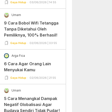
Gampang Banget dan Mudah
Gaya Hidup
03/08/2026 | 14:55
Dipraktekkan!
Umam
9 Cara Bobol Wifi Tetangga
Tanpa Diketahui Oleh
Pemiliknya, 100% Berhasil!
Gaya Hidup
02/08/2026 | 03:55
Arga Fica
6 Cara Agar Orang Lain
Menyukai Kamu
Gaya Hidup
02/08/2026 | 21:55
Umam
5 Cara Menangkal Dampak
Negatif Globalisasi Agar
Budaya Sendiri Tidak Pudar!