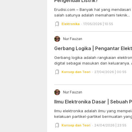
Pengendali Listrik?
Erudisi.com – Banyak hal yang mendasari un
salah satunya adalah memahami teknik...
Elektronika
17/05/2026 | 10:55
Nur Fauzan
Gerbang Logika | Pengantar Elektr
Gerbang logika adalah rangkaian elektro
digital sebagai masukan dan keluaranya. 
Konsep dan Teori
27/04/2026 | 00:55
Nur Fauzan
Ilmu Elektronika Dasar | Sebuah 
Ilmu elektronika adalah ilmu yang mempe
kelakuan partikel-partikel bermuatan yang 
Konsep dan Teori
24/04/2026 | 23:55