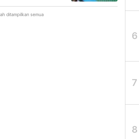
ah ditampilkan semua
6
7
8