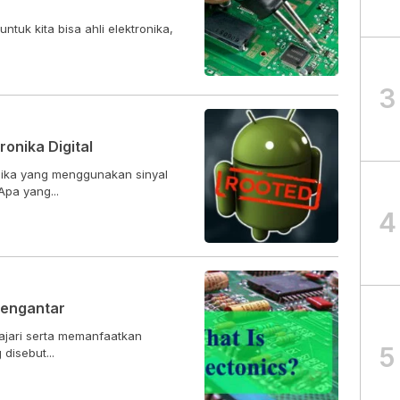
tuk kita bisa ahli elektronika,
3
onika Digital
nika yang menggunakan sinyal
Apa yang...
4
Pengantar
lajari serta memanfaatkan
5
disebut...