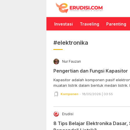
Erudisi
Temukan Jawaban dan Inspirasi
Investasi
Traveling
Parenting
#elektronika
Nur Fauzan
Pengertian dan Fungsi Kapasitor
Kapasitor adalah komponen pasif elektr
muatan listrik dalam bentuk medan listrik
Komponen
18/05/2026 | 03:55
Erudisi
8 Tips Belajar Elektronika Dasar,