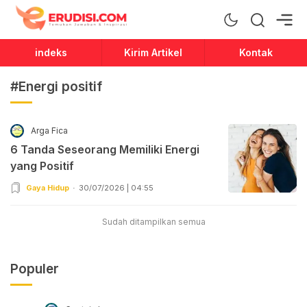
Erudisi
Temukan Jawaban dan Inspirasi
indeks
Kirim Artikel
Kontak
#Energi positif
Arga Fica
6 Tanda Seseorang Memiliki Energi
yang Positif
Gaya Hidup
30/07/2026 | 04:55
Sudah ditampilkan semua
Populer