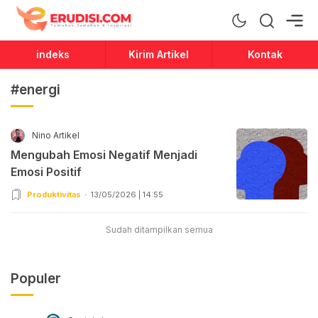
Erudisi
Temukan Jawaban dan Inspirasi
indeks
Kirim Artikel
Kontak
#energi
Nino Artikel
Mengubah Emosi Negatif Menjadi
Emosi Positif
Produktivitas
13/05/2026 | 14:55
Sudah ditampilkan semua
Populer