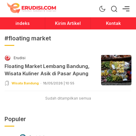
Erudisi
Temukan Jawaban dan Inspirasi
indeks
Kirim Artikel
Kontak
#floating market
Erudisi
Floating Market Lembang Bandung,
Wisata Kuliner Asik di Pasar Apung
Wisata Bandung
18/05/2026 | 10:55
Sudah ditampilkan semua
Populer