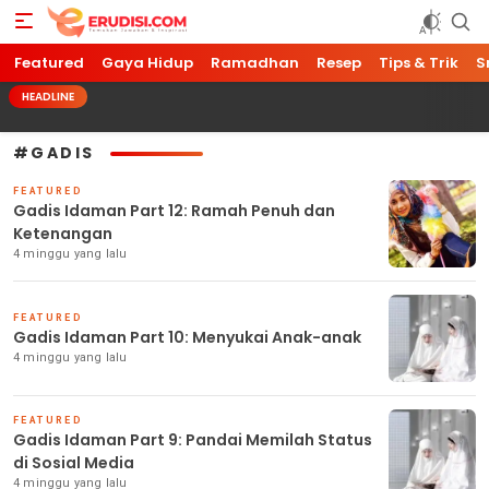
Featured
Erudisi
Temukan Jawaban dan Inspirasi
Gaya Hidup
Ramadhan
Resep
Tips & Trik
S
HEADLINE
#GADIS
FEATURED
Gadis Idaman Part 12: Ramah Penuh dan
Ketenangan
4 minggu yang lalu
FEATURED
Gadis Idaman Part 10: Menyukai Anak-anak
4 minggu yang lalu
FEATURED
Gadis Idaman Part 9: Pandai Memilah Status
di Sosial Media
4 minggu yang lalu