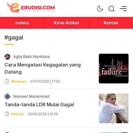
Erudisi
Temukan Jawaban dan Inspirasi
indeks
Kirim Artikel
Kontak
#gagal
Agita Bakti Wardhana
Cara Mengatasi Kegagalan yang
Datang
Motivasi
27/07/2026 | 17:55
Munawir Muhammad
Tanda-tanda LDR Mulai Gagal
Kencan
21/05/2026 | 01:55