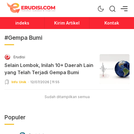
Erudisi
Temukan Jawaban dan Inspirasi
indeks
Kirim Artikel
Kontak
#Gempa Bumi
Erudisi
Selain Lombok, Inilah 10+ Daerah Lain
yang Telah Terjadi Gempa Bumi
Info Unik
12/07/2026 | 11:55
Sudah ditampilkan semua
Populer