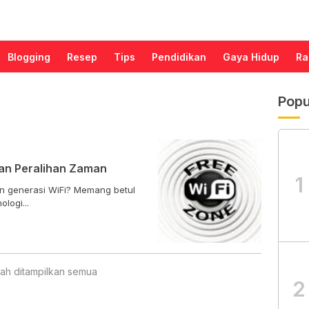
Blogging
Resep
Tips
Pendidikan
Gaya Hidup
Ra
Popu
dan Peralihan Zaman
1
 WiFi? Memang betul
logi...
ah ditampilkan semua
2