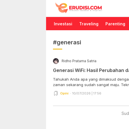
Erudisi
Temukan Jawaban dan Inspirasi
Investasi
Traveling
Parenting
#generasi
Ridho Pratama Satria
Generasi WiFi: Hasil Perubahan 
Tahukah Anda apa yang dimaksud dengan generasi
zaman sekarang sudah sangat maju. Tekno
Opini
10/07/2026 | 17:56
Sud