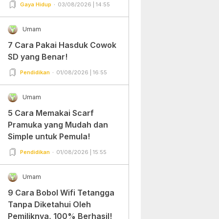
Gampang Banget dan Mudah
Gaya Hidup
03/08/2026 | 14:55
Dipraktekkan!
Umam
7 Cara Pakai Hasduk Cowok
SD yang Benar!
Pendidikan
01/08/2026 | 16:55
Umam
5 Cara Memakai Scarf
Pramuka yang Mudah dan
Simple untuk Pemula!
Pendidikan
01/08/2026 | 15:55
Umam
9 Cara Bobol Wifi Tetangga
Tanpa Diketahui Oleh
Pemiliknya, 100% Berhasil!