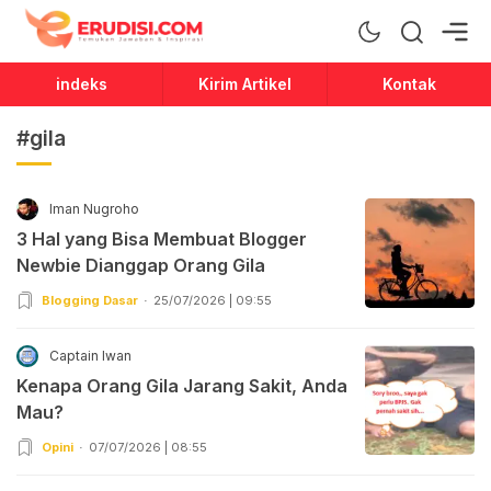
Erudisi
Temukan Jawaban dan Inspirasi
indeks
Kirim Artikel
Kontak
#gila
Iman Nugroho
3 Hal yang Bisa Membuat Blogger
Newbie Dianggap Orang Gila
Blogging Dasar
25/07/2026 | 09:55
Captain Iwan
Kenapa Orang Gila Jarang Sakit, Anda
Mau?
Opini
07/07/2026 | 08:55