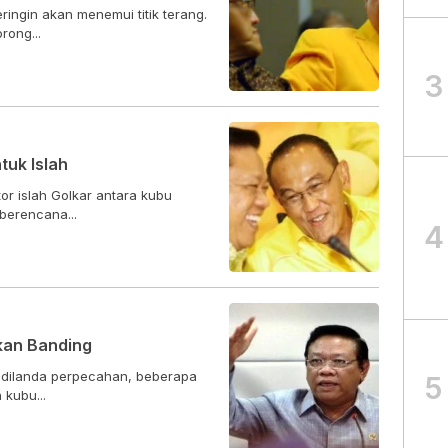
ringin akan menemui titik terang.
rong...
3
uk Islah
or islah Golkar antara kubu
berencana...
4
kan Banding
us dilanda perpecahan, beberapa
5
kubu...