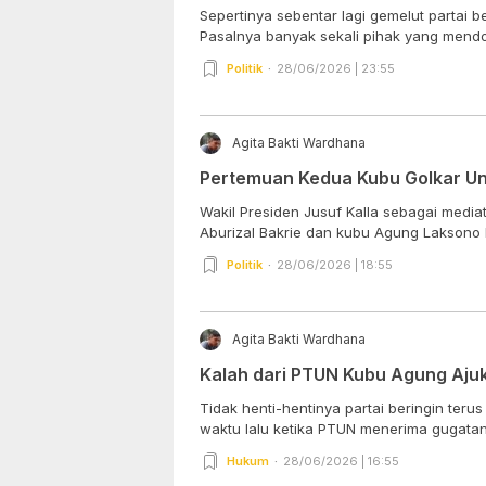
Sepertinya sebentar lagi gemelut partai be
Pasalnya banyak sekali pihak yang mendo
Politik
28/06/2026 | 23:55
Agita Bakti Wardhana
Pertemuan Kedua Kubu Golkar Unt
Wakil Presiden Jusuf Kalla sebagai mediat
Aburizal Bakrie dan kubu Agung Laksono 
Politik
28/06/2026 | 18:55
Agita Bakti Wardhana
Kalah dari PTUN Kubu Agung Aju
Tidak henti-hentinya partai beringin ter
waktu lalu ketika PTUN menerima gugatan 
Hukum
28/06/2026 | 16:55