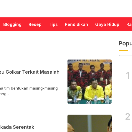
Blogging
Resep
Tips
Pendidikan
Gaya Hidup
Ra
Popu
 Golkar Terkait Masalah
1
na tim bentukan masing-masing
ng...
2
ilkada Serentak