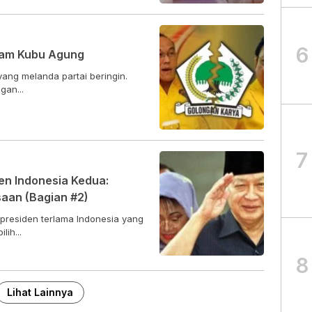
6
am Kubu Agung
 yang melanda partai beringin.
gan...
7
den Indonesia Kedua:
aan (Bagian #2)
presiden terlama Indonesia yang
ih...
8
Lihat Lainnya