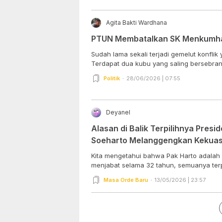
Agita Bakti Wardhana
PTUN Membatalkan SK Menkumh
Sudah lama sekali terjadi gemelut konflik
Terdapat dua kubu yang saling bersebran
Politik
28/06/2026 | 07:55
Deyanel
Alasan di Balik Terpilihnya Presi
Soeharto Melanggengkan Kekuas
Kita mengetahui bahwa Pak Harto adalah 
menjabat selama 32 tahun, semuanya terpil
Masa Orde Baru
13/05/2026 | 23:57