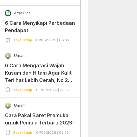
Arga Fica
6 Cara Menyikapi Perbedaan
Pendapat
Gaya Hidup
01/08/2026 | 06:55
Umam
6 Cara Mengatasi Wajah
Kusam dan Hitam Agar Kulit
Terlihat Lebih Cerah, No 2
Gampang Banget dan Mudah
Gaya Hidup
03/08/2026 | 14:55
Dipraktekkan!
Umam
Cara Pakai Baret Pramuka
untuk Pemula Terbaru 2023!
Gaya Hidup
01/08/2026 | 02:55