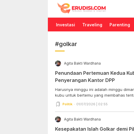
Erudisi
Temukan Jawaban dan Inspirasi
Investasi
Traveling
Parenting
#golkar
Agita Bakti Wardhana
Penundaan Pertemuan Kedua Kubu
Penyerangan Kantor DPP
Harusnya minggu ini adalah minggu dima
kubu untuk bertemu yang membahas tenta
Politik
01/07/2026 | 02:55
Agita Bakti Wardhana
Kesepakatan Islah Golkar demi P