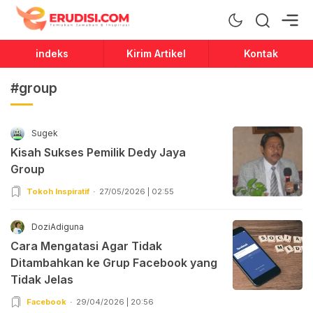
Erudisi
Temukan Jawaban dan Inspirasi
indeks
Kirim Artikel
Kontak
#group
Sugek
Kisah Sukses Pemilik Dedy Jaya
Group
Tokoh Inspiratif
27/05/2026 | 02:55
DoziAdiguna
Cara Mengatasi Agar Tidak
Ditambahkan ke Grup Facebook yang
Tidak Jelas
Facebook
29/04/2026 | 20:56