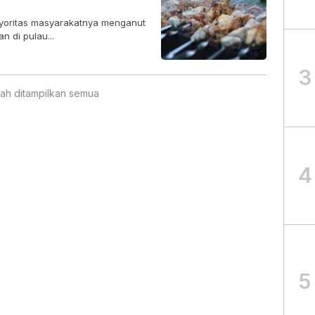
ayoritas masyarakatnya menganut
 di pulau...
3
ah ditampilkan semua
4
5