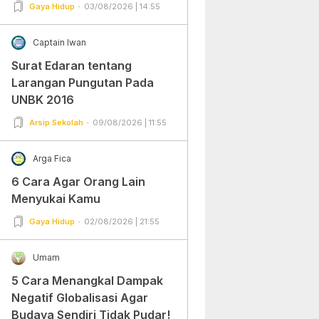
Gampang Banget dan Mudah
Gaya Hidup
03/08/2026 | 14:55
Dipraktekkan!
Captain Iwan
Surat Edaran tentang
Larangan Pungutan Pada
UNBK 2016
Arsip Sekolah
09/08/2026 | 11:55
Arga Fica
6 Cara Agar Orang Lain
Menyukai Kamu
Gaya Hidup
02/08/2026 | 21:55
Umam
5 Cara Menangkal Dampak
Negatif Globalisasi Agar
Budaya Sendiri Tidak Pudar!