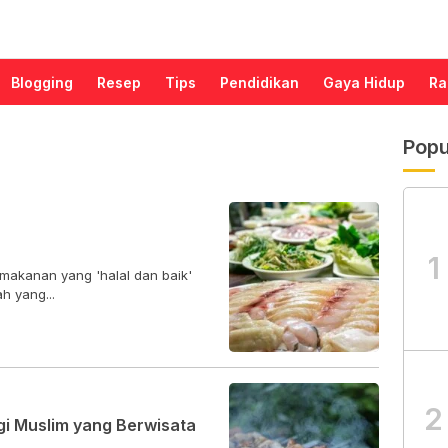
Blogging
Resep
Tips
Pendidikan
Gaya Hidup
Ra
Popu
1
makanan yang 'halal dan baik'
lah yang...
2
gi Muslim yang Berwisata