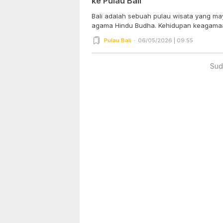
ke Pulau Bali
Bali adalah sebuah pulau wisata yang m
agama Hindu Budha. Kehidupan keagamaan
Pulau Bali
06/05/2026 | 09:55
Sud