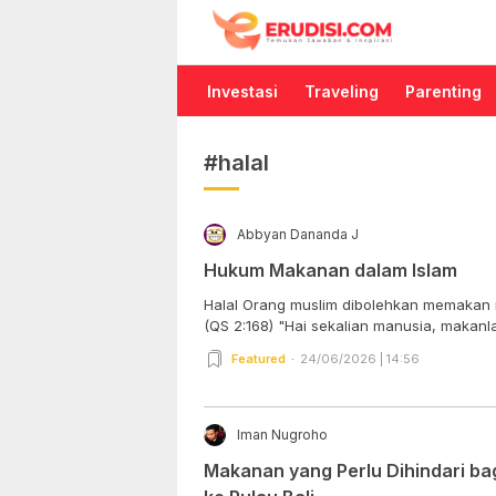
Erudisi
Temukan Jawaban dan Inspirasi
Investasi
Traveling
Parenting
#halal
Abbyan Dananda J
Hukum Makanan dalam Islam
Halal Orang muslim dibolehkan memakan 
(QS 2:168) "Hai sekalian manusia, makan
Featured
24/06/2026 | 14:56
Iman Nugroho
Makanan yang Perlu Dihindari ba