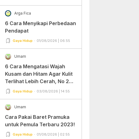
Arga Fica
6 Cara Menyikapi Perbedaan
Pendapat
Gaya Hidup
01/08/2026 | 06:55
Umam
6 Cara Mengatasi Wajah
Kusam dan Hitam Agar Kulit
Terlihat Lebih Cerah, No 2
Gampang Banget dan Mudah
Gaya Hidup
03/08/2026 | 14:55
Dipraktekkan!
Umam
Cara Pakai Baret Pramuka
untuk Pemula Terbaru 2023!
Gaya Hidup
01/08/2026 | 02:55