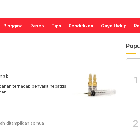
Blogging
Resep
Tips
Pendidikan
Gaya Hidup
Ra
Popu
Anak
1
gahan terhadap penyakit hepatitis
an...
2
ah ditampilkan semua