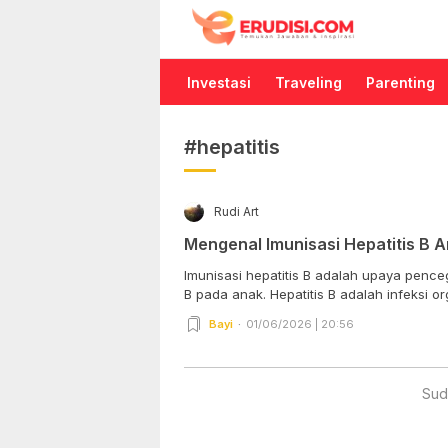
Erudisi
Temukan Jawaban dan Inspirasi
Investasi
Traveling
Parenting
#hepatitis
Rudi Art
Mengenal Imunisasi Hepatitis B 
Imunisasi hepatitis B adalah upaya pence
B pada anak. Hepatitis B adalah infeksi org
Bayi
01/06/2026 | 20:56
Sud