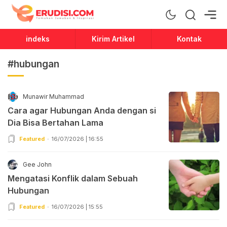
Erudisi
Temukan Jawaban dan Inspirasi
indeks
Kirim Artikel
Kontak
#hubungan
Munawir Muhammad
Cara agar Hubungan Anda dengan si
Dia Bisa Bertahan Lama
Featured
16/07/2026 | 16:55
Gee John
Mengatasi Konflik dalam Sebuah
Hubungan
Featured
16/07/2026 | 15:55