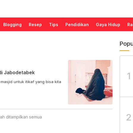
Blogging
Resep
Tips
Pendidikan
Gaya Hidup
Ra
Popu
 di Jabodetabek
1
asjid untuk itikaf yang bisa kita
2
ah ditampilkan semua