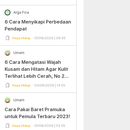
Arga Fica
6 Cara Menyikapi Perbedaan
Pendapat
Gaya Hidup
01/08/2026 | 06:55
Umam
6 Cara Mengatasi Wajah
Kusam dan Hitam Agar Kulit
Terlihat Lebih Cerah, No 2
Gampang Banget dan Mudah
Gaya Hidup
03/08/2026 | 14:55
Dipraktekkan!
Umam
Cara Pakai Baret Pramuka
untuk Pemula Terbaru 2023!
Gaya Hidup
01/08/2026 | 02:55