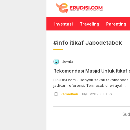
Erudisi
Temukan Jawaban dan Inspirasi
Investasi
Traveling
Parenting
#info itikaf Jabodetabek
Juwita
Rekomendasi Masjid Untuk Itikaf
ERUDISI.com - Banyak sekali rekomendasi m
jadikan referensi. Termasuk di wilayah...
Ramadhan
13/06/2026 | 01:56
Sud