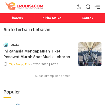
Erudisi
Temukan Jawaban dan Inspirasi
indeks
Kirim Artikel
Kontak
#info terbaru Lebaran
Juwita
Ini Rahasia Mendapatkan Tiket
Pesawat Murah Saat Mudik Lebaran
Tips &amp; Trik
12/06/2026 | 20:55
Sudah ditampilkan semua
Populer