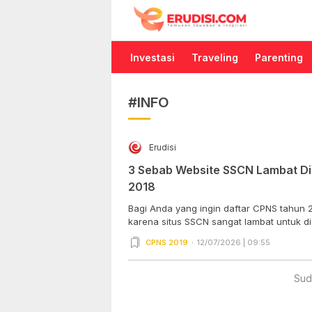
Erudisi
Temukan Jawaban dan Inspirasi
Investasi
Traveling
Parenting
#INFO
Erudisi
3 Sebab Website SSCN Lambat Di
2018
Bagi Anda yang ingin daftar CPNS tahun 2
karena situs SSCN sangat lambat untuk dia
CPNS 2019
12/07/2026 | 09:55
Sud