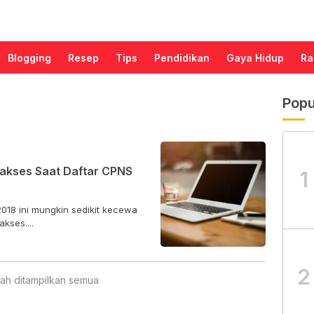
Blogging
Resep
Tips
Pendidikan
Gaya Hidup
Ra
Popu
akses Saat Daftar CPNS
1
018 ini mungkin sedikit kecewa
kses....
2
ah ditampilkan semua