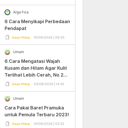
Arga Fica
6 Cara Menyikapi Perbedaan
Pendapat
Gaya Hidup
01/08/2026 | 06:55
Umam
6 Cara Mengatasi Wajah
Kusam dan Hitam Agar Kulit
Terlihat Lebih Cerah, No 2
Gampang Banget dan Mudah
Gaya Hidup
03/08/2026 | 14:55
Dipraktekkan!
Umam
Cara Pakai Baret Pramuka
untuk Pemula Terbaru 2023!
Gaya Hidup
01/08/2026 | 02:55