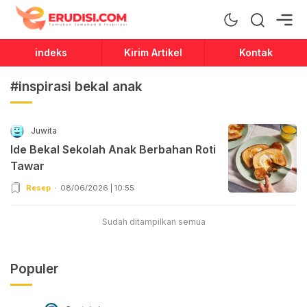
Erudisi
Temukan Jawaban dan Inspirasi
indeks
Kirim Artikel
Kontak
#inspirasi bekal anak
Juwita
Ide Bekal Sekolah Anak Berbahan Roti
Tawar
Resep
08/06/2026 | 10:55
Sudah ditampilkan semua
Populer