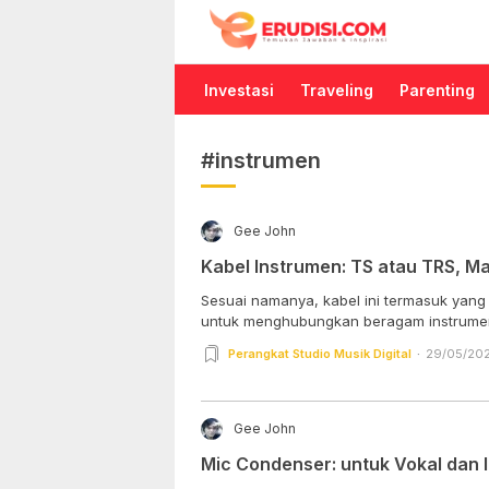
Erudisi
Temukan Jawaban dan Inspirasi
Investasi
Traveling
Parenting
#instrumen
Gee John
Kabel Instrumen: TS atau TRS, M
Sesuai namanya, kabel ini termasuk yang
untuk menghubungkan beragam instrumen
Perangkat Studio Musik Digital
29/05/202
Gee John
Mic Condenser: untuk Vokal dan 