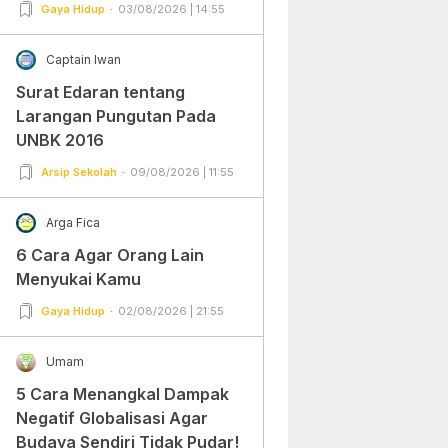
Gampang Banget dan Mudah
Gaya Hidup
03/08/2026 | 14:55
Dipraktekkan!
Captain Iwan
Surat Edaran tentang
Larangan Pungutan Pada
UNBK 2016
Arsip Sekolah
09/08/2026 | 11:55
Arga Fica
6 Cara Agar Orang Lain
Menyukai Kamu
Gaya Hidup
02/08/2026 | 21:55
Umam
5 Cara Menangkal Dampak
Negatif Globalisasi Agar
Budaya Sendiri Tidak Pudar!