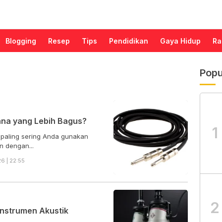
Blogging
Resep
Tips
Pendidikan
Gaya Hidup
Ra
Popu
ana yang Lebih Bagus?
1
 paling sering Anda gunakan
 dengan...
6 | 22:55
2
Instrumen Akustik