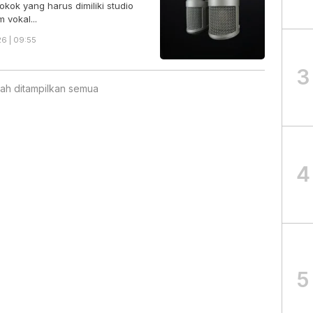
kok yang harus dimiliki studio
 vokal...
6 | 09:55
3
ah ditampilkan semua
4
5