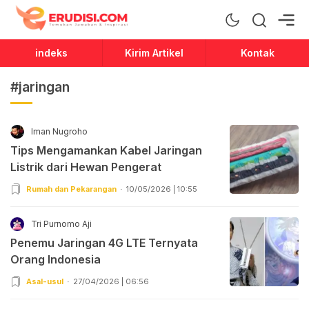
Erudisi
Temukan Jawaban dan Inspirasi
indeks
Kirim Artikel
Kontak
#jaringan
Iman Nugroho
Tips Mengamankan Kabel Jaringan
Listrik dari Hewan Pengerat
Rumah dan Pekarangan
10/05/2026 | 10:55
Tri Purnomo Aji
Penemu Jaringan 4G LTE Ternyata
Orang Indonesia
Asal-usul
27/04/2026 | 06:56